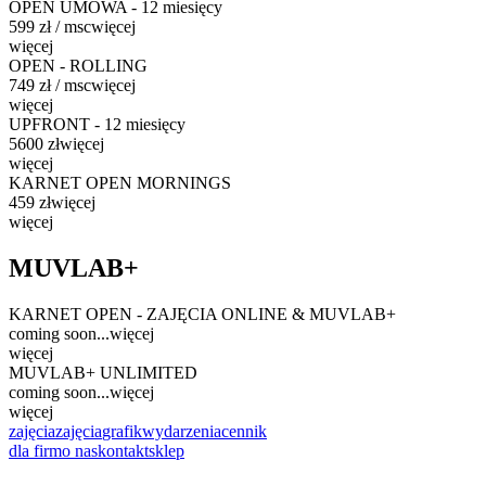
OPEN UMOWA - 12 miesięcy
599
zł / msc
więcej
więcej
OPEN - ROLLING
749
zł / msc
więcej
więcej
UPFRONT - 12 miesięcy
5600
zł
więcej
więcej
KARNET OPEN MORNINGS
459
zł
więcej
więcej
MUVLAB+
KARNET OPEN - ZAJĘCIA ONLINE & MUVLAB+
coming soon...
więcej
więcej
MUVLAB+ UNLIMITED
coming soon...
więcej
więcej
zajęcia
zajęcia
grafik
wydarzenia
cennik
dla firm
o nas
kontakt
sklep