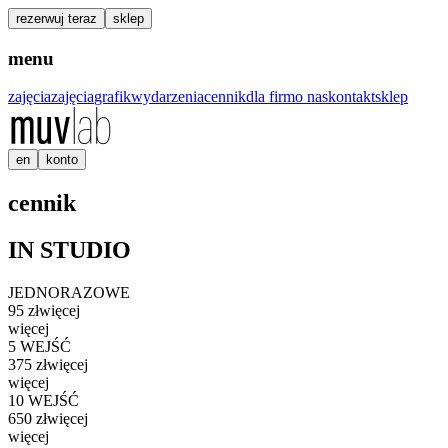
rezerwuj teraz
sklep
menu
zajęcia
zajęcia
grafik
wydarzenia
cennik
dla firm
o nas
kontakt
sklep
en
konto
cennik
IN STUDIO
JEDNORAZOWE
95
zł
więcej
więcej
5 WEJŚĆ
375
zł
więcej
więcej
10 WEJŚĆ
650
zł
więcej
więcej