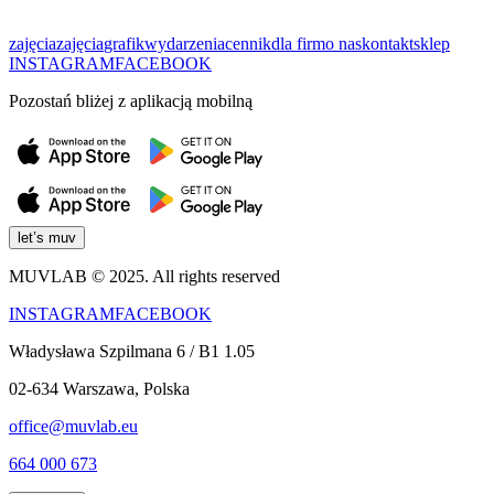
zajęcia
zajęcia
grafik
wydarzenia
cennik
dla firm
o nas
kontakt
sklep
INSTAGRAM
FACEBOOK
Pozostań bliżej z aplikacją mobilną
let’s muv
MUVLAB © 2025. All rights reserved
INSTAGRAM
FACEBOOK
Władysława Szpilmana 6 / B1 1.05
02-634 Warszawa, Polska
office@muvlab.eu
664 000 673