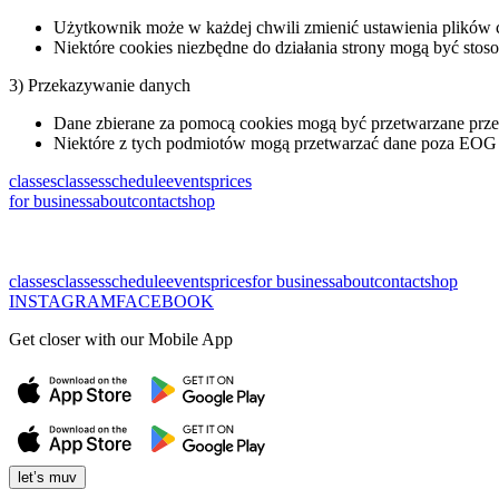
Użytkownik może w każdej chwili zmienić ustawienia plików c
Niektóre cookies niezbędne do działania strony mogą być sto
3) Przekazywanie danych
Dane zbierane za pomocą cookies mogą być przetwarzane przez
Niektóre z tych podmiotów mogą przetwarzać dane poza EOG
classes
classes
schedule
events
prices
for business
about
contact
shop
classes
classes
schedule
events
prices
for business
about
contact
shop
INSTAGRAM
FACEBOOK
Get closer with our Mobile App
let’s muv