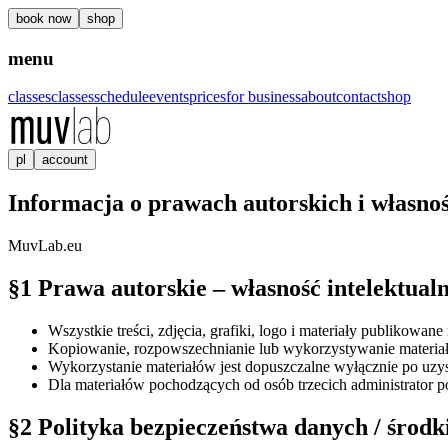
book now
shop
menu
classes
classes
schedule
events
prices
for business
about
contact
shop
pl
account
Informacja o prawach autorskich i własnoś
MuvLab.eu
§1 Prawa autorskie – własność intelektual
Wszystkie treści, zdjęcia, grafiki, logo i materiały publikowane 
Kopiowanie, rozpowszechnianie lub wykorzystywanie materiałó
Wykorzystanie materiałów jest dopuszczalne wyłącznie po uz
Dla materiałów pochodzących od osób trzecich administrator po
§2 Polityka bezpieczeństwa danych / środk