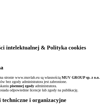
ci intelektualnej & Polityka cookies
na
na stronie
www.muvlab.eu
są własnością
MUV GROUP sp. z o.o.
w bez zgody administratora jest zabronione.
yskaniu
pisemnej zgody
administratora.
siada odpowiednie licencje lub zgody na publikację.
i techniczne i organizacyjne